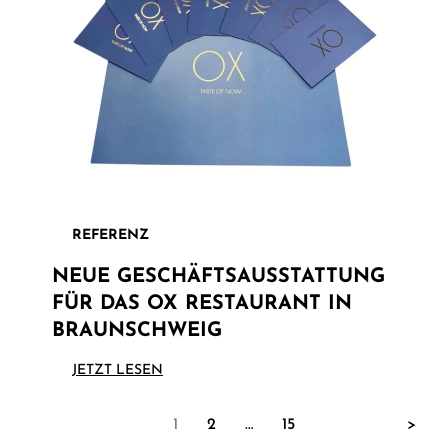
REFERENZ
NEUE GESCHÄFTSAUSSTATTUNG
FÜR DAS OX RESTAURANT IN
BRAUNSCHWEIG
JETZT LESEN
NÄCH
1
2
…
15
>